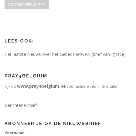
e
OUDERE BERICHTEN
r
i
c
h
LEES OOK:
t
e
Het laatste nieuws over het Gebedsnetwerk (brief van Ignace)
n
n
a
PRAY4BELGIUM
v
www.pray4belgium.be
Kijk op
voor actuele info in drie talen.
i
g
Berichtenarchief
a
t
i
ABONNEER JE OP DE NIEUWSBRIEF
e
Voornaam